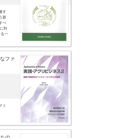
連す
う新
すべ
に到
する一
なファ
ァミ
いたの