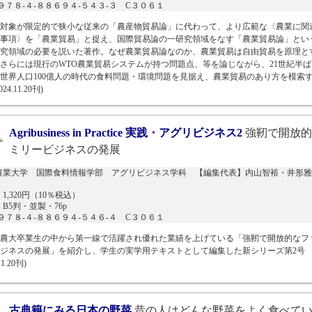
N９７８-４-８８６９４-５４３-３ C３０６１
対象が限定的で狭小な従来の「農産物貿易論」に代わって、より広範な〈農業に関
事項〉を「農業貿易」と捉え、国際貿易論の一研究領域をなす「農業貿易論」とい
究領域の必要を説いた著作。なぜ農業貿易論なのか、農業貿易は自由貿易を原理と
さらには現行のWTO農業貿易システムが持つ問題点、等を論じながら、21世紀半ば
世界人口100億人の時代の食料問題・環境問題を見据え、農業貿易のあり方を模索
24.11.20刊)
Agribusiness in Practice 実践・アグリビジネス2
強靭で開放的
ミリービジネスの発展
農業大学 国際食料情報学部 アグリビジネス学科 【編集代表】内山智裕・井形雅
1,320円（10％税込）
B5判・並製・76p
N９７８-４-８８６９４-５４６-４ C３０６１
農大卒業生の中から第一線で活躍され優れた業績を上げている「強靭で開放的なフ
ジネスの発展」を紹介し、学生の実学用テキストとして編集した新シリーズ第2号
11.20刊)
古典籍にみる日本の野菜
昔の人はどんな野菜をよく食べて