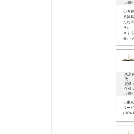
ISB
◇考察
る貿易
たな研
きか、
来する
書。(20
東京
代
定価：
仕様：
ISB
◇東京
リービ
(2024.