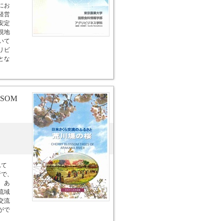
にお
経営
安定
現地
いて
リビ
とな
SSOM
れて
行で、
、あ
流域
交流
がで