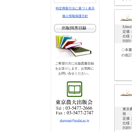
特定商取引法に基づく表示
個人情報保護方針
Edite
定価：
仕様：
ISB
◇本書は2
の改訂
ご希望の方に出版図書目録
をお送りします。お気軽に
お問い合せください。
東京
裕
定価：
shuppan@nodai.ac.jp
仕様：
ISB