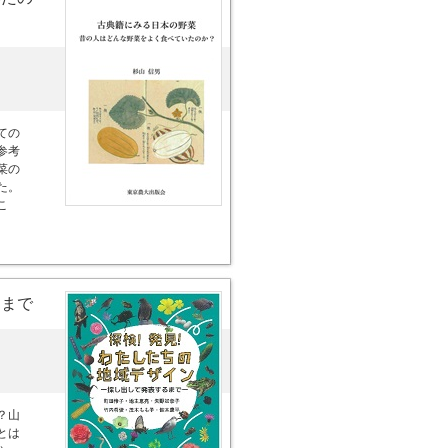
ての
参考
菜の
た。
こ
るまで
？山
とは