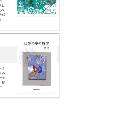
や、
えは
らで
を想
ょ
へえ
でみ
ッチ
、以
に」