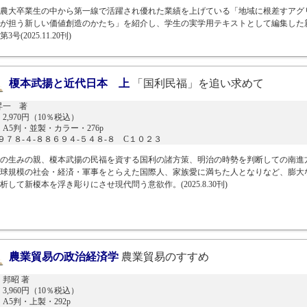
農大卒業生の中から第一線で活躍され優れた業績を上げている「地域に根差すアグ
が担う新しい価値創造のかたち」を紹介し、学生の実学用テキストとして編集した
3号(2025.11.20刊)
榎本武揚と近代日本 上
「国利民福」を追い求めて
昇一 著
2,970円（10％税込）
A5判・並製・カラー・276p
N９７８-４-８８６９４-５４８-８ C１０２３
の生みの親、榎本武揚の民福を資する国利の諸方策、明治の時勢を判断しての南進
球規模の社会・経済・軍事をとらえた国際人、家族愛に満ちた人となりなど、膨大
析して新榎本を浮き彫りにさせ現代問う意欲作。(2025.8.30刊)
農業貿易の政治経済学
農業貿易のすすめ
 邦昭 著
3,960円（10％税込）
A5判・上製・292p