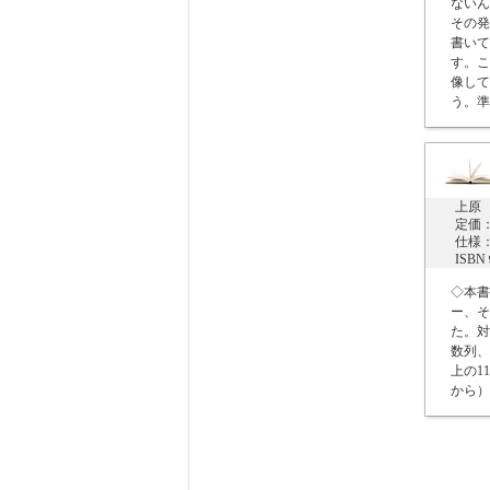
ないん
その発
書いて
す。こ
像して
う。準
上原
定価：
仕様：
ISB
◇本書
ー、そ
た。対
数列、
上の1
から）(2