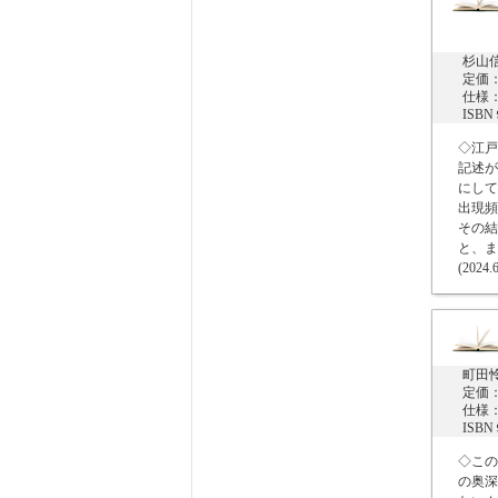
杉山
定価：
仕様：
ISB
◇江戸
記述が
にして
出現頻
その結
と、ま
(2024.
町田
定価：
仕様：
ISB
◇この
の奥深