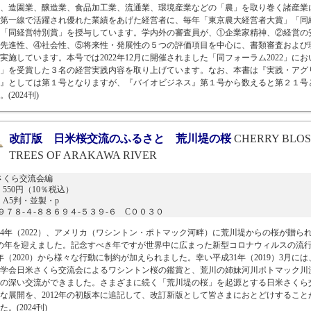
、造園業、醸造業、食品加工業、流通業、環境産業などの「農」を取り巻く諸産業
第一線で活躍され優れた業績をあげた経営者に、毎年「東京農大経営者大賞」「同
「同経営特別賞」を授与しています。学内外の審査員が、①企業家精神、②経営の
先進性、④社会性、⑤将来性・発展性の５つの評価項目を中心に、書類審査および
実施しています。本号では2022年12月に開催されました「同フォーラム2022」にお
」を受賞した３名の経営実践内容を取り上げています。なお、本書は『実践・アグ
』としては第１号となりますが、『バイオビジネス』第１号から数えると第２１号
(2024刊)
改訂版 日米桜交流のふるさと 荒川堤の桜
CHERRY BLO
TREES OF ARAKAWA RIVER
さくら交流会編
550円（10％税込）
A5判・並製・p
N９７８-４-８８６９４-５３９-６ C００３０
4年（2022）、アメリカ（ワシントン・ポトマック河畔）に荒川堤からの桜が贈ら
年の年を迎えました。記念すべき年ですが世界中に広まった新型コロナウィルスの流
年（2020）から様々な行動に制約が加えられました。幸い平成31年（2019）3月には
学会日米さくら交流会によるワシントン桜の鑑賞と、荒川の姉妹河川ポトマック川
の深い交流ができました。さまざまに続く「荒川堤の桜」を起源とする日米さくら
な展開を、2012年の初版本に追記して、改訂新版として皆さまにおとどけすること
。(2024刊)