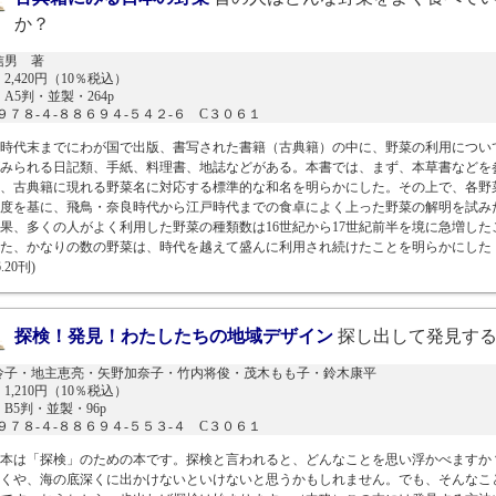
か？
信男 著
2,420円（10％税込）
A5判・並製・264p
N９７８-４-８８６９４-５４２-６ C３０６１
時代末までにわが国で出版、書写された書籍（古典籍）の中に、野菜の利用につい
みられる日記類、手紙、料理書、地誌などがある。本書では、まず、本草書などを
、古典籍に現れる野菜名に対応する標準的な和名を明らかにした。その上で、各野
度を基に、飛鳥・奈良時代から江戸時代までの食卓によく上った野菜の解明を試み
果、多くの人がよく利用した野菜の種類数は16世紀から17世紀前半を境に急増した
た、かなりの数の野菜は、時代を越えて盛んに利用され続けたことを明らかにした
6.20刊)
探検！発見！わたしたちの地域デザイン
探し出して発見す
怜子・地主恵亮・矢野加奈子・竹内将俊・茂木もも子・鈴木康平
1,210円（10％税込）
B5判・並製・96p
N９７８-４-８８６９４-５５３-４ C３０６１
本は「探検」のための本です。探検と言われると、どんなことを思い浮かべますか
くや、海の底深くに出かけないといけないと思うかもしれません。でも、そんなこ