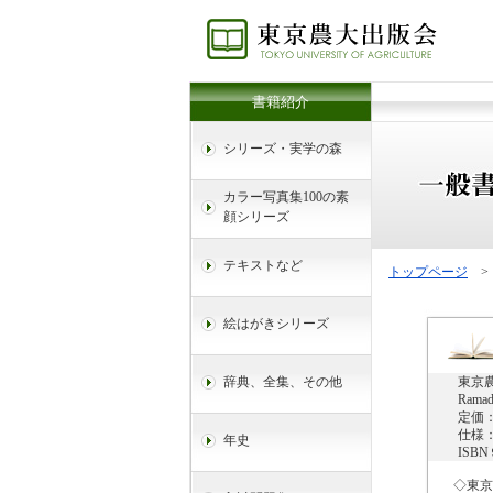
書籍紹介
シリーズ・実学の森
カラー写真集100の素
顔シリーズ
テキストなど
トップページ
>
絵はがきシリーズ
辞典、全集、その他
東京
Ramad
定価：
仕様：
年史
ISB
◇東京