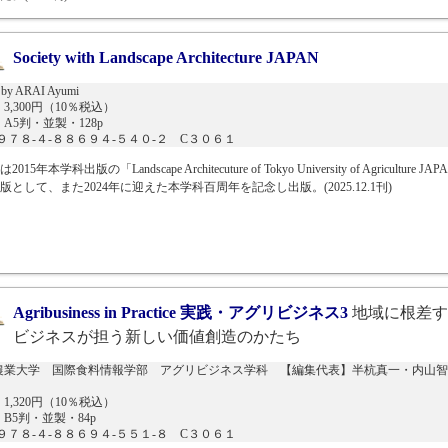
Society with Landscape Architecture JAPAN
d by ARAI Ayumi
3,300円（10％税込）
A5判・並製・128p
N９７８-４-８８６９４-５４０-２ C３０６１
015年本学科出版の「Landscape Architecuture of Tokyo University of Agriculture JA
版として、また2024年に迎えた本学科百周年を記念し出版。(2025.12.1刊)
Agribusiness in Practice 実践・アグリビジネス3
地域に根差す
ビジネスが担う新しい価値創造のかたち
農業大学 国際食料情報学部 アグリビジネス学科 【編集代表】半杭真一・内山智
1,320円（10％税込）
B5判・並製・84p
N９７８-４-８８６９４-５５１-８ C３０６１