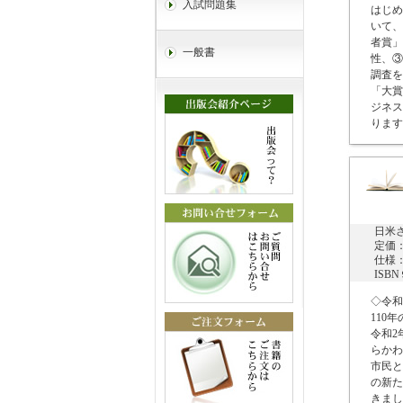
入試問題集
はじめ
いて、
者賞」
一般書
性、③
調査を
「大賞
ジネス
ります。
日米
定価：
仕様：
ISB
◇令和
110
令和2
らかわ
市民と
の新た
きました