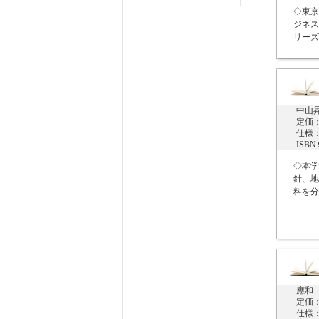
◇東京
ジネス
リーズ第
中山
定価：
仕様：
ISB
◇本学
針、地
料を分
應和
定価：
仕様：