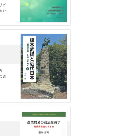
リビ
新シ
方
な資