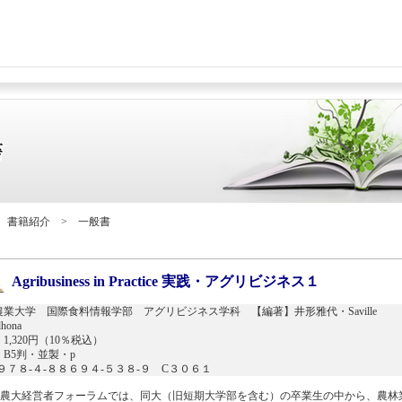
 書籍紹介 > 一般書
Agribusiness in Practice 実践・アグリビジネス１
農業大学 国際食料情報学部 アグリビジネス学科 【編著】井形雅代・Saville
hona
1,320円（10％税込）
B5判・並製・p
N９７８-４-８８６９４-５３８-９ C３０６１
農大経営者フォーラムでは、同大（旧短期大学部を含む）の卒業生の中から、農林